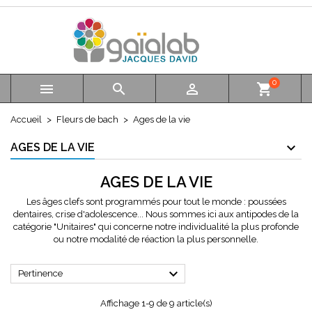
×
×
×
×
Mes listes d'envies
((modalTitle))
Créer une liste d'envies
Connexion
add_circle_outline
Créer une nouvelle liste
((confirmMessage))
Vous devez être connecté pour ajouter des produits à
Nom de la liste d'envies
votre liste d'envies.
0



shopping_cart
((cancelText))
Accueil
Fleurs de bach
Ages de la vie
Annuler
((modalDeleteText))
Annuler
Connexion
AGES DE LA VIE
Créer une liste d'envies
AGES DE LA VIE
Les âges clefs sont programmés pour tout le monde : poussées
dentaires, crise d'adolescence... Nous sommes ici aux antipodes de la
catégorie "Unitaires" qui concerne notre individualité la plus profonde
ou notre modalité de réaction la plus personnelle.

Pertinence
Affichage 1-9 de 9 article(s)