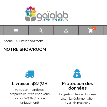
×
×
×
×
Mes listes d'envies
((modalTitle))
Créer une liste d'envies
Connexion
add_circle_outline
Créer une nouvelle liste
((confirmMessage))
Vous devez être connecté pour ajouter des produits à
Nom de la liste d'envies
votre liste d'envies.
0



shopping_cart
((cancelText))
Accueil
Notre showroom
Annuler
((modalDeleteText))
Annuler
NOTRE SHOWROOM
Connexion
Créer une liste d'envies
Livraison 48/72H
Protection des
données
Votre commande est
préparée et livrée chez vous
La gestion de vos données
sous 48/72h (France
selon la réglementation
uniquement)
RGDP de mai 2019.