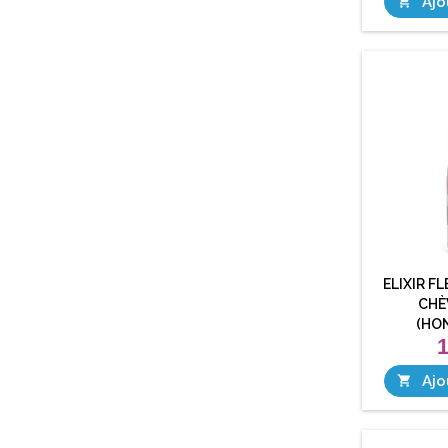
Ajo

ELIXIR F
CHÈ
(HO
1
Ajo
