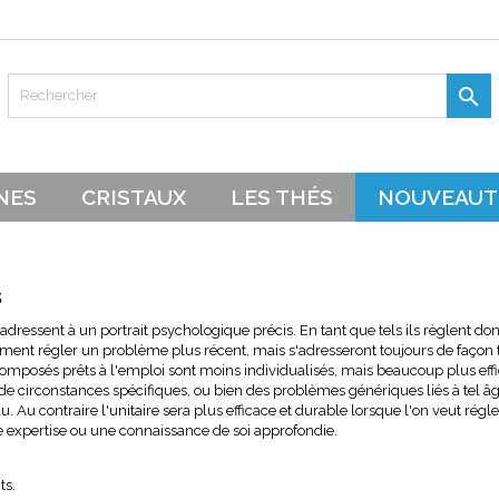
es listes d'envies
modalTitle))
réer une liste d'envies
onnexion

Créer une nouvelle liste
confirmMessage))
s devez être connecté pour ajouter des produits à votre liste d'envie
 de la liste d'envies
NES
CRISTAUX
LES THÉS
NOUVEAUT
((cancelText))
Annuler
((modalDeleteText))
Connexion
Annuler
Créer une liste d'envies
s
'adressent à un portrait psychologique précis. En tant que tels ils règlent do
ent régler un problème plus récent, mais s'adresseront toujours de façon trè
composés prêts à l'emploi sont moins individualisés, mais beaucoup plus effica
de circonstances spécifiques, ou bien des problèmes génériques liés à tel â
du. Au contraire l'unitaire sera plus efficace et durable lorsque l'on veut rég
expertise ou une connaissance de soi approfondie.
ts.