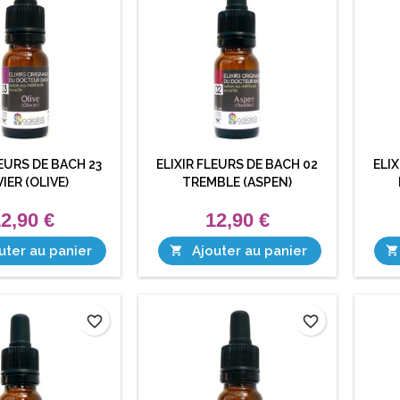
LEURS DE BACH 23
ELIXIR FLEURS DE BACH 02
ELIX
VIER (OLIVE)
TREMBLE (ASPEN)
2,90 €
12,90 €
uter au panier
Ajouter au panier


favorite_border
favorite_border