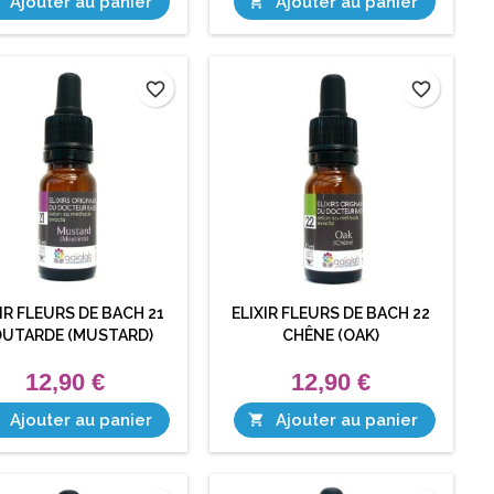
Ajouter au panier
Ajouter au panier

favorite_border
favorite_border
IR FLEURS DE BACH 21
ELIXIR FLEURS DE BACH 22
UTARDE (MUSTARD)
CHÊNE (OAK)
12,90 €
12,90 €
Ajouter au panier
Ajouter au panier
