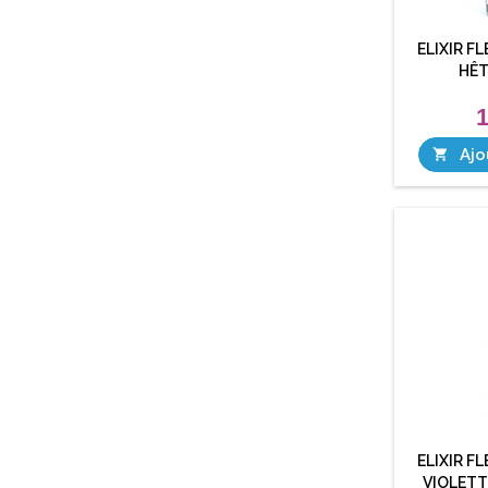
ELIXIR F
HÊT
1
Ajo

ELIXIR F
VIOLETT