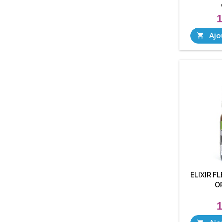
1
Ajo

ELIXIR F
O
1