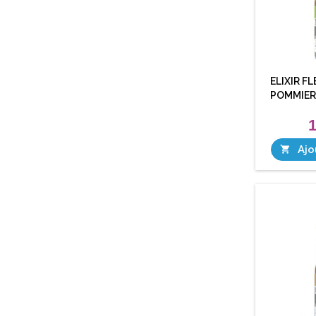
ELIXIR F
POMMIER
1
Ajo
