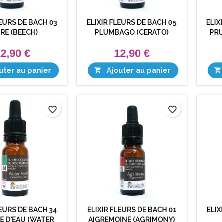
LEURS DE BACH 03
ELIXIR FLEURS DE BACH 05
ELIX
RE (BEECH)
PLUMBAGO (CERATO)
PRU
2,90 €
12,90 €
uter au panier
Ajouter au panier


favorite_border
favorite_border
LEURS DE BACH 34
ELIXIR FLEURS DE BACH 01
ELIX
E D'EAU (WATER
AIGREMOINE (AGRIMONY)