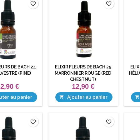
favorite_border
favorite_border
LEURS DE BACH 24
ELIXIR FLEURS DE BACH 25
ELIX
LVESTRE (PINE)
MARRONNIER ROUGE (RED
HÉLI
CHESTNUT)
2,90 €
12,90 €
uter au panier
Ajouter au panier


favorite_border
favorite_border