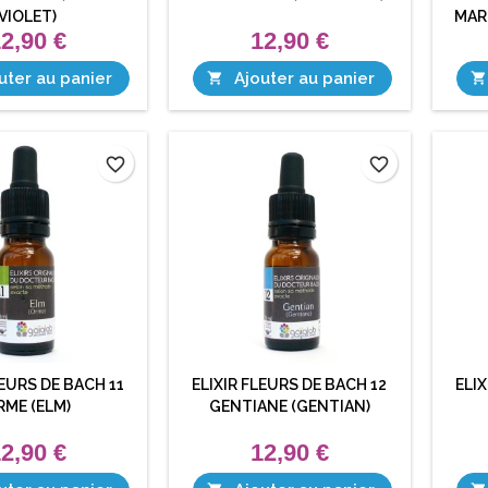
VIOLET)
MAR
2,90 €
12,90 €
uter au panier
Ajouter au panier


favorite_border
favorite_border
LEURS DE BACH 11
ELIXIR FLEURS DE BACH 12
ELIX
RME (ELM)
GENTIANE (GENTIAN)
2,90 €
12,90 €