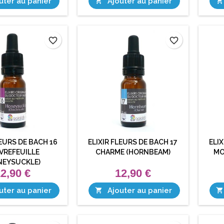
uter au panier
Ajouter au panier


favorite_border
favorite_border
LEURS DE BACH 16
ELIXIR FLEURS DE BACH 17
ELIX
VREFEUILLE
CHARME (HORNBEAM)
MO
NEYSUCKLE)
2,90 €
12,90 €
uter au panier
Ajouter au panier

