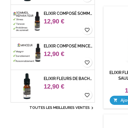
ELIXIR COMPOSÉ SOMMEIL RÉPARATEUR
12,90 €
favorite_border
ELIXIR COMPOSÉ MINCEUR
12,90 €
favorite_border
ELIXIR F
SAUL
ELIXIR FLEURS DE BACH 29 ETOILE DE BETHLEHEM (STAR OF BETHLEHEM)
12,90 €
1
favorite_border
Ajo


TOUTES LES MEILLEURES VENTES