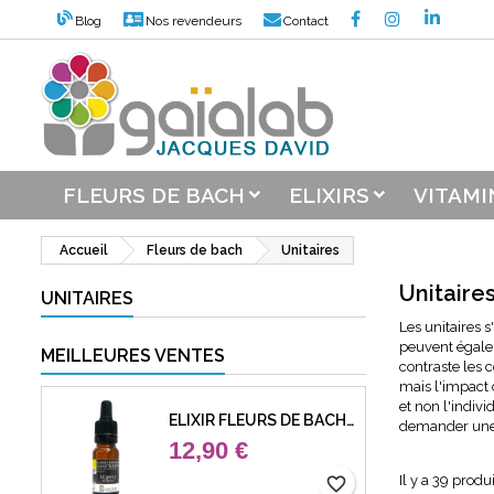
Blog
Nos revendeurs
Contact
M
((
C
C
add_circle_outline
((
Vou
Nom
FLEURS DE BACH
ELIXIRS
VITAMI
Accueil
Fleurs de bach
Unitaires
Unitaire
UNITAIRES
Les unitaires s
peuvent égalem
MEILLEURES VENTES
contraste les 
mais l'impact 
et non l'indivi
ELIXIR FLEURS DE BACH 39 URGENCE (URGENCY)
demander une 
12,90 €
Il y a 39 produi
favorite_border