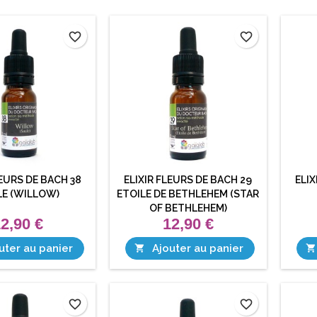
favorite_border
favorite_border
LEURS DE BACH 38
ELIXIR FLEURS DE BACH 29
ELIX
E (WILLOW)
ETOILE DE BETHLEHEM (STAR
OF BETHLEHEM)
2,90 €
12,90 €
uter au panier
Ajouter au panier


favorite_border
favorite_border