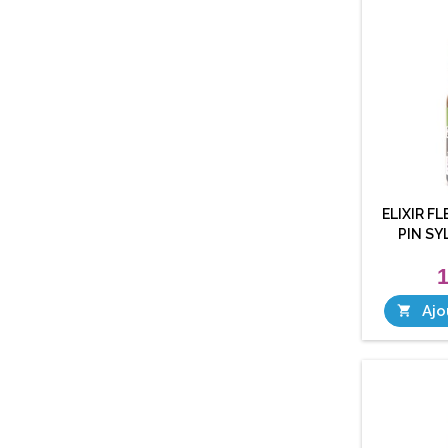
ELIXIR F
PIN SY
1
Ajo
