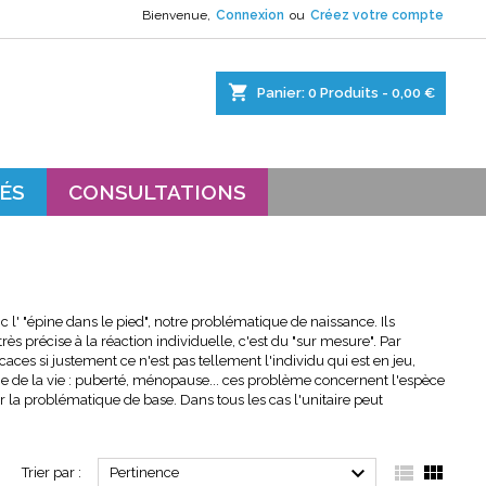
Bienvenue,
Connexion
ou
Créez votre compte
×
×
×
×
shopping_cart
Panier:
0
Produits - 0,00 €
s.
ÉS
CONSULTATIONS
nc l' "épine dans le pied", notre problématique de naissance. Ils
s précise à la réaction individuelle, c'est du "sur mesure". Par
ces si justement ce n'est pas tellement l'individu qui est en jeu,
ge de la vie : puberté, ménopause... ces problème concernent l'espèce
ler la problématique de base. Dans tous les cas l'unitaire peut



Trier par :
Pertinence