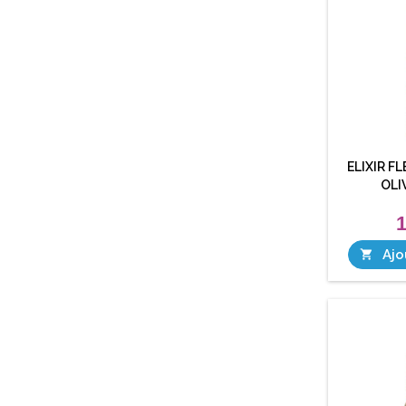
ELIXIR F
OLI
1
Ajo
