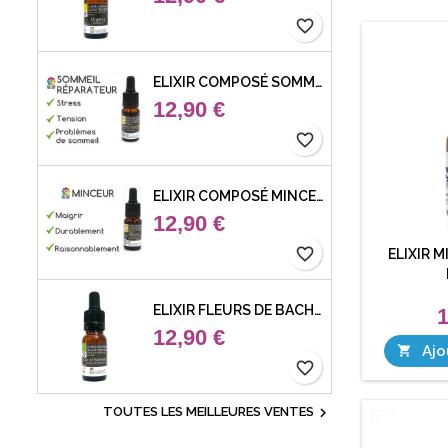
favorite_border
ELIXIR COMPOSÉ SOMMEIL RÉPARATEUR
12,90 €
favorite_border
ELIXIR COMPOSÉ MINCEUR
12,90 €
favorite_border
ELIXIR M
ELIXIR FLEURS DE BACH 29 ETOILE DE BETHLEHEM (STAR OF BETHLEHEM)
1
12,90 €
Ajo

favorite_border

TOUTES LES MEILLEURES VENTES