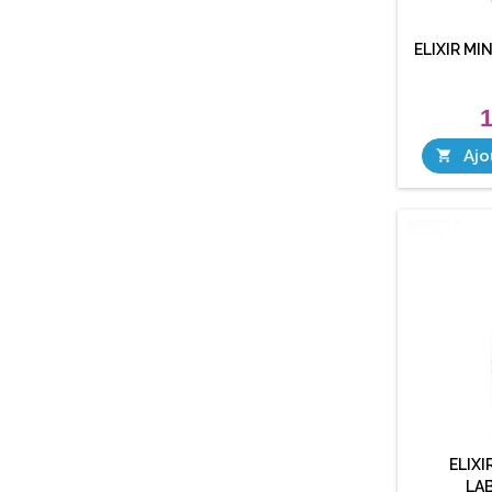
ELIXIR MI
1
Ajo

ELIXI
LA