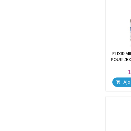
ELIXIR M
POUR L'E
1
Ajo
