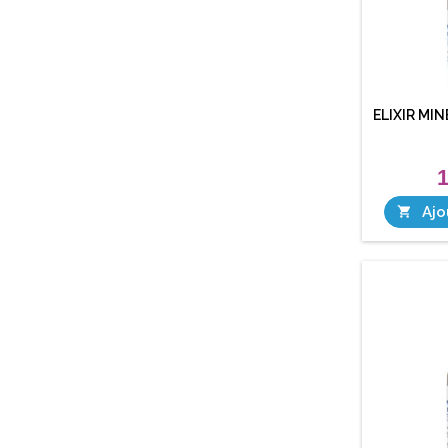
ELIXIR MI
1
Ajo
