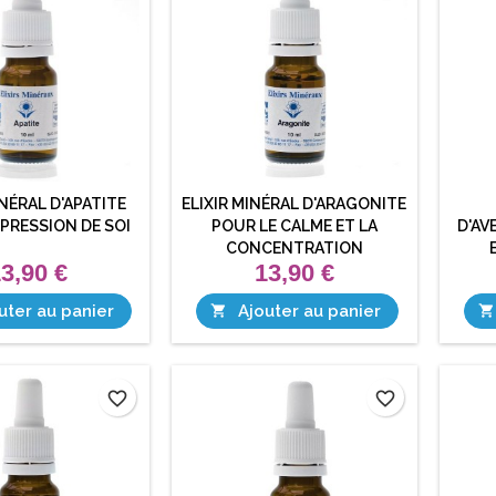
INÉRAL D'APATITE
ELIXIR MINÉRAL D'ARAGONITE
XPRESSION DE SOI
POUR LE CALME ET LA
D'AV
CONCENTRATION
3,90 €
13,90 €
uter au panier
Ajouter au panier


favorite_border
favorite_border