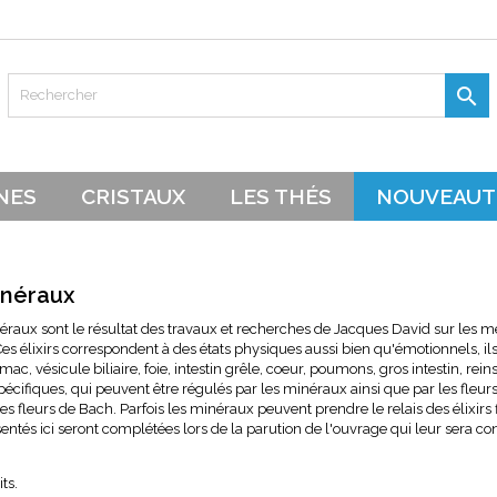
es listes d'envies
modalTitle))
réer une liste d'envies
onnexion

Créer une nouvelle liste
confirmMessage))
s devez être connecté pour ajouter des produits à votre liste d'envie
 de la liste d'envies
NES
CRISTAUX
LES THÉS
NOUVEAUT
((cancelText))
Annuler
((modalDeleteText))
Connexion
Annuler
Créer une liste d'envies
minéraux
néraux sont le résultat des travaux et recherches de Jacques David sur les mé
 Ces élixirs correspondent à des états physiques aussi bien qu'émotionnels, 
ac, vésicule biliaire, foie, intestin grêle, coeur, poumons, gros intestin, rein
écifiques, qui peuvent être régulés par les minéraux ainsi que par les fleurs
es fleurs de Bach. Parfois les minéraux peuvent prendre le relais des élixirs 
ntés ici seront complétées lors de la parution de l'ouvrage qui leur sera co
ts.