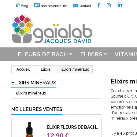
Blog
Nos revendeurs
Contact
M
((
C
C
add_circle_outline
((
Vou
Nom
FLEURS DE BACH
ELIXIRS
VITAMI
Accueil
Elixirs
Elixirs minéraux
Elixirs 
ELIXIRS MINÉRAUX
Ces élixirs mi
Elixirs minéraux
Souffle d'Or).
pancréas, estom
émotionnels sp
MEILLEURES VENTES
d'autres avec l
minéraux prése
ELIXIR FLEURS DE BACH 39 URGENCE (URGENCY)
Il y a 48 produi
12,90 €