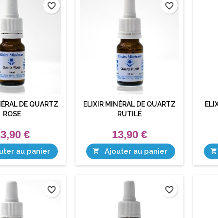
favorite_border
favorite_border
INÉRAL DE QUARTZ
ELIXIR MINÉRAL DE QUARTZ
ELI
ROSE
RUTILÉ
3,90 €
13,90 €
uter au panier
Ajouter au panier


favorite_border
favorite_border