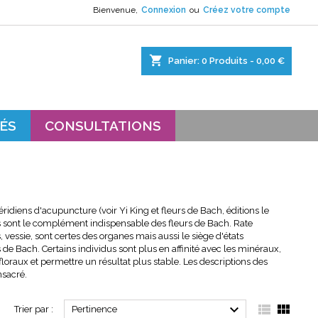
Bienvenue,
Connexion
ou
Créez votre compte
×
×
×
×
shopping_cart
Panier:
0
Produits - 0,00 €
s.
ÉS
CONSULTATIONS
ridiens d'acupuncture (voir Yi King et fleurs de Bach, éditions le
ils sont le complément indispensable des fleurs de Bach. Rate
s, vessie, sont certes des organes mais aussi le siège d'états
 de Bach. Certains individus sont plus en affinité avec les minéraux,
floraux et permettre un résultat plus stable. Les descriptions des
nsacré.



Trier par :
Pertinence