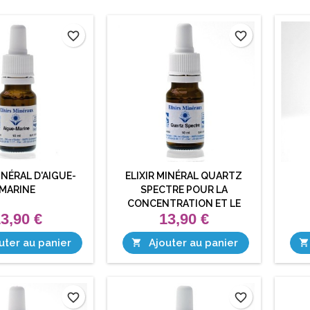
favorite_border
favorite_border
INÉRAL D'AIGUE-
ELIXIR MINÉRAL QUARTZ
MARINE
SPECTRE POUR LA
CONCENTRATION ET LE
3,90 €
13,90 €
CENTRAGE
uter au panier
Ajouter au panier


favorite_border
favorite_border