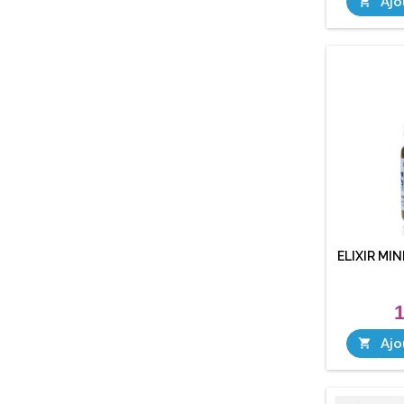
Ajo

ELIXIR MIN
1
Ajo
