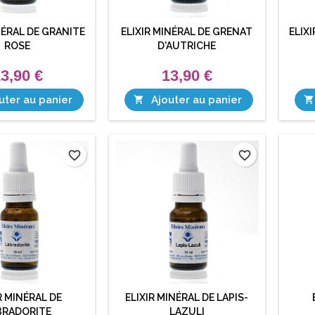
NÉRAL DE GRANITE
ELIXIR MINÉRAL DE GRENAT
ELIX
ROSE
D'AUTRICHE
3,90 €
13,90 €
uter au panier
Ajouter au panier


favorite_border
favorite_border
R MINÉRAL DE
ELIXIR MINÉRAL DE LAPIS-
BRADORITE
LAZULI