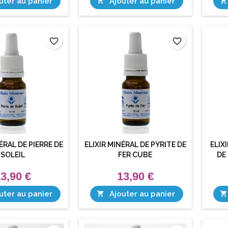
uter au panier
Ajouter au panier


favorite_border
favorite_border
ÉRAL DE PIERRE DE
ELIXIR MINÉRAL DE PYRITE DE
ELIX
SOLEIL
FER CUBE
DE
3,90 €
13,90 €
uter au panier
Ajouter au panier

