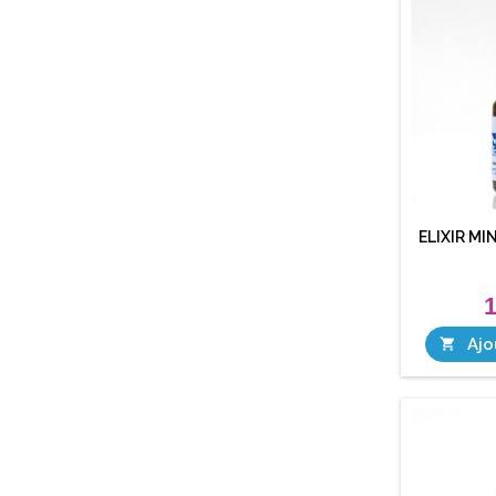
ELIXIR M
1
Ajo
