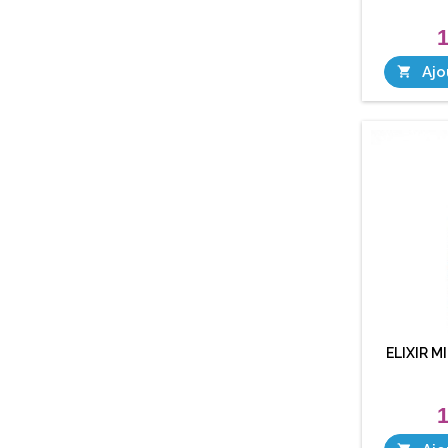
1
Ajo

ELIXIR M
1