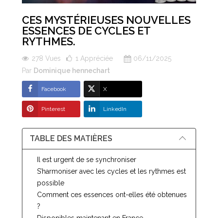
CES MYSTÉRIEUSES NOUVELLES
ESSENCES DE CYCLES ET
RYTHMES.
278 Vues
1
Appréciée
06/11/2025
Par
Dominique hennechart
Facebook
X
Pinterest
LinkedIn
TABLE DES MATIÈRES
Il est urgent de se synchroniser
S’harmoniser avec les cycles et les rythmes est
possible
Comment ces essences ont-elles été obtenues
?
Disponibles maintenant en France