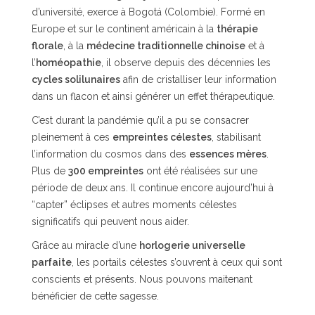
d’université, exerce à Bogotá (Colombie). Formé en
Europe et sur le continent américain à la
thérapie
florale
, à la
médecine traditionnelle chinoise
et à
l’
homéopathie
, il observe depuis des décennies les
cycles solilunaires
afin de cristalliser leur information
dans un flacon et ainsi générer un effet thérapeutique.
C’est durant la pandémie qu’il a pu se consacrer
pleinement à ces
empreintes célestes
, stabilisant
l’information du cosmos dans des
essences mères
.
Plus de
300 empreintes
ont été réalisées sur une
période de deux ans. Il continue encore aujourd’hui à
“capter” éclipses et autres moments célestes
significatifs qui peuvent nous aider.
Grâce au miracle d’une
horlogerie universelle
parfaite
, les portails célestes s’ouvrent à ceux qui sont
conscients et présents. Nous pouvons maitenant
bénéficier de cette sagesse.