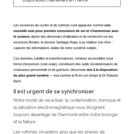
Les 
essences de cycles et de rythmes
 sont apparues comme 
une 
nouvelle voie pour prendre conscience de soi et s’harmoniser avec 
le cosmos
. Après des décennies d’utilisation et de recherche sur les 
essences florales, le docteur 
Santiago Rojas
 a pu réaliser son rêve : 
capturer les informations vitales de notre système solaire
.
Ces données subtiles et transformatrices, rendues accessibles sous 
forme d’essences (voie orale), constituent des outils révolutionnaires de 
croissance personnelle et de guérison, désormais 
mis à la disposition 
du plus grand nombre
 — tout comme le fit en son temps le Dr Edward 
Bach.
Il est urgent de se synchroniser
Notre mode de vie actuel, la contamination chimique et
la saturation électromagnétique nous éloignent
toujours davantage de l’harmonie entre notre biologie
et la Nature.
Les rythmes circadiens ainsi que les phases de