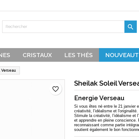
es listes d'envies
réer une liste d'envies
onnexion

Créer une nouvelle liste
s devez être connecté pour ajouter des produits à votre liste d'envie
 de la liste d'envies
NES
CRISTAUX
LES THÉS
NOUVEAUT
Annuler
Connexion
Annuler
l Verseau
Créer une liste d'envies
Sheilak Soleil Verse
favorite_border
Energie Verseau
Si vous êtes né entre le 21 janvier e
créativité, l’idéalisme et l'originalité.
Stimule la créativité, l’idéalisme et 
et apprendre en pleine conscience. Fa
reconnaissant comme partie intégran
soutient également le bon fonction