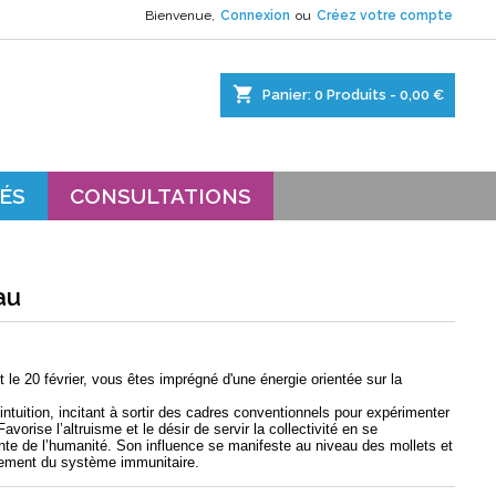
Bienvenue,
Connexion
ou
Créez votre compte
×
×
×
shopping_cart
Panier:
0
Produits - 0,00 €
s.
ÉS
CONSULTATIONS
au
t le 20 février, vous êtes imprégné d'une énergie orientée sur la
l’intuition, incitant à sortir des cadres conventionnels pour expérimenter
vorise l’altruisme et le désir de servir la collectivité en se
te de l’humanité. Son influence se manifeste au niveau des mollets et
nement du système immunitaire.