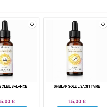
favorite_border
favorite_border
 SOLEIL BALANCE
SHEILAK SOLEIL SAGITTAIRE
5,00 €
15,00 €