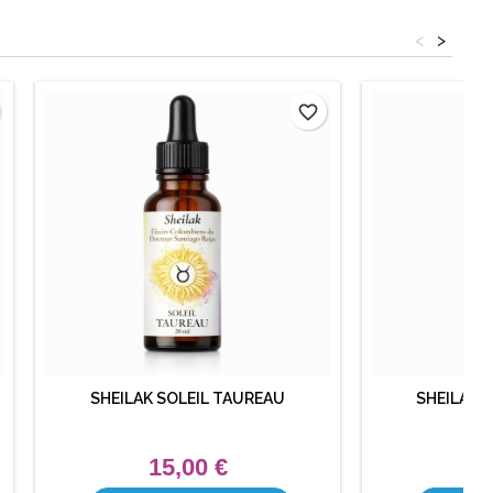
<
>
favorite_border
SHEILAK SOLEIL TAUREAU
SHEILAK 
15,00 €
1