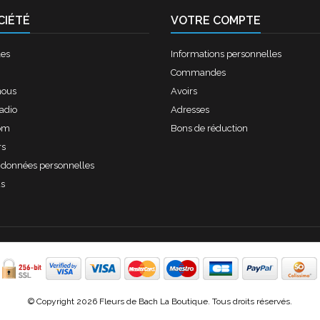
CIÉTÉ
VOTRE COMPTE
les
Informations personnelles
Commandes
nous
Avoirs
radio
Adresses
om
Bons de réduction
rs
s données personnelles
us
© Copyright 2026 Fleurs de Bach La Boutique. Tous droits réservés.