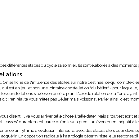
es différentes étapes du cycle saisonnier. Ils sont élaborés à des moments pr
ellations
c. On se fiche de l'influence des étoiles sur notre destinée, ce qui compte 
 qui est en jeu, et non une lointaine constellation "du bélier" - pour laquelle, 
 les constellations situées en arrière plan. L'axe de rotation de la Terre ayan
it : "en réalité vous n'êtes pas Bélier mais Poissons". Parler ainsi, c'est m
 disent "il va vous arriver telle chose à telle date". Mais si tout est écrit et
nt "cassés" durablement parce qu'on leur a prédit un événement négatif à tell
 énonce un rythme d'évolution intérieure, avec des étapes clefs pour dévelo
uérir. En opposition radicale à l'astrologie déterministe, elle responsabilis