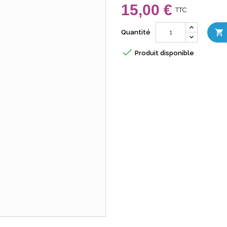
15,00 €
TTC

Quantité

Produit disponible