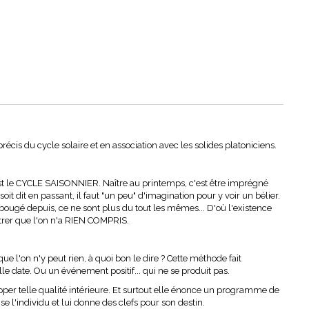
écis du cycle solaire et en association avec les solides platoniciens.
c'est le CYCLE SAISONNIER. Naître au printemps, c'est être imprégné
soit dit en passant, il faut "un peu" d'imagination pour y voir un bélier.
t bougé depuis, ce ne sont plus du tout les mêmes... D'où l'existence
ontrer que l'on n'a RIEN COMPRIS.
 que l'on n'y peut rien, à quoi bon le dire ? Cette méthode fait
e date. Ou un événement positif... qui ne se produit pas.
pper telle qualité intérieure. Et surtout elle énonce un programme de
e l'individu et lui donne des clefs pour son destin.