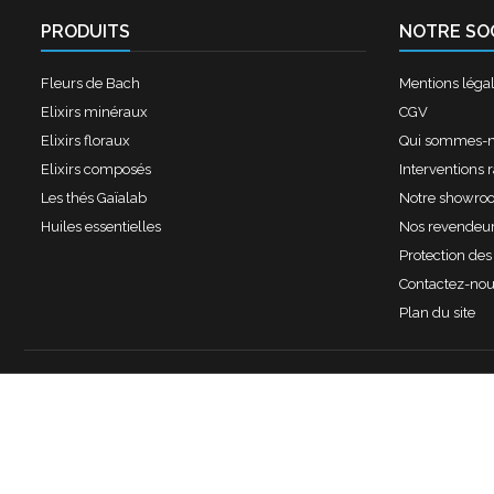
PRODUITS
NOTRE SO
Fleurs de Bach
Mentions léga
Elixirs minéraux
CGV
Elixirs floraux
Qui sommes-
Elixirs composés
Interventions 
Les thés Gaïalab
Notre showro
Huiles essentielles
Nos revendeu
Protection de
Contactez-no
Plan du site