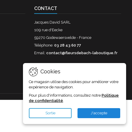
CONTACT
Jacques David SARL
109 rue d'Eecke
59270 Godewaersvelde - France
Téléphone:
03 28 43 60 77
Email:
contact@fleursdebach-laboutique.fr
Cookies
Ce magasin utilise des cookies pour améliorer votre
expérience de navigation.
Pour plus d'informations, consultez notre
Politique
de confidentialité
.
Sortie
J'accepte