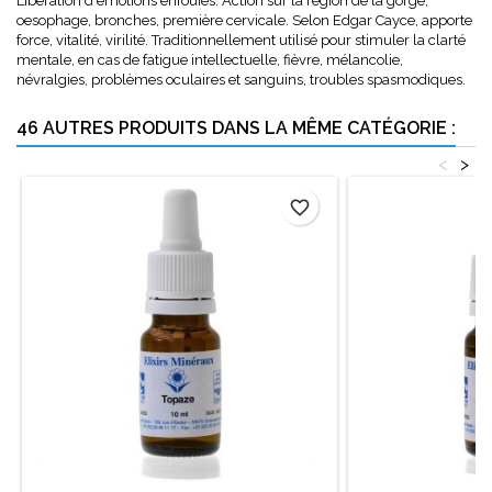
Libération d'émotions enfouies. Action sur la région de la gorge,
oesophage, bronches, première cervicale. Selon Edgar Cayce, apporte
force, vitalité, virilité. Traditionnellement utilisé pour stimuler la clarté
mentale, en cas de fatigue intellectuelle, fièvre, mélancolie,
névralgies, problèmes oculaires et sanguins, troubles spasmodiques.
46 AUTRES PRODUITS DANS LA MÊME CATÉGORIE :
<
>
favorite_border