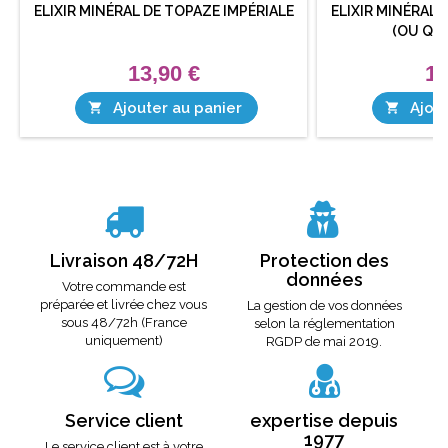
ELIXIR MINÉRAL DE TOPAZE IMPÉRIALE
ELIXIR MINÉRAL 
(OU QU
13,90 €
13
Ajouter au panier
Ajout


Livraison 48/72H
Protection des
données
Votre commande est
préparée et livrée chez vous
La gestion de vos données
sous 48/72h (France
selon la réglementation
uniquement)
RGDP de mai 2019.
Service client
expertise depuis
1977
Le service client est à votre