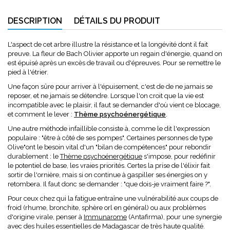
DESCRIPTION
DÉTAILS DU PRODUIT
L'aspect de cet arbre illustre la résistance et la longévité dont il fait
preuve. La fleur de Bach Olivier apporte un regain d'énergie, quand on
est épuisé après un excès de travail ou d'épreuves. Pour se remettre le
pied à l'étrier.
Une façon sûre pour arriver à l'épuisement, c'est de de ne jamais se
reposer, et ne jamais se détendre. Lorsque l'on croit que la vie est
incompatible avec le plaisir, il faut se demander d'où vient ce blocage,
et comment le lever :
Thème psychoénergétique
.
Une autre méthode infaillible consiste à, comme le dit l'expression
populaire : "être à côté de ses pompes". Certaines personnes de type
Olive"ont le besoin vital d'un "bilan de compétences" pour rebondir
durablement : le
Thème psychoénergétique
s'impose, pour redéfinir
le potentiel de base, les vraies priorités. Certes la prise de l'élixir fait
sortir de l'ornière, mais si on continue à gaspiller ses énergies on y
retombera. Il faut donc se demander : "que dois-je vraiment faire ?".
Pour ceux chez qui la fatigue entraîne une vulnérabilité aux coups de
froid (rhume, bronchite, sphère orl en général) ou aux problèmes
d'origine virale, penser à
Immunarome
(Antafirma), pour une synergie
avec des huiles essentielles de Madagascar de très haute qualité.