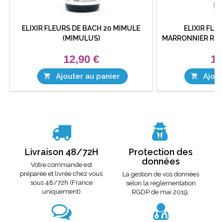
ELIXIR FLEURS DE BACH 20 MIMULE
ELIXIR FLE
(MIMULUS)
MARRONNIER ROU
12,90 €
12
Ajouter au panier
Ajout


Livraison 48/72H
Protection des
données
Votre commande est
préparée et livrée chez vous
La gestion de vos données
sous 48/72h (France
selon la réglementation
uniquement)
RGDP de mai 2019.