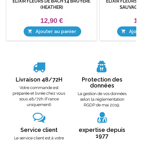
ELIXIR FLEURS DE BACH 14 BRUYÈRE
ELIXIR FLEURS 
(HEATHER)
SAUVAGE 
12,90 €
12
Ajouter au panier
Ajout


Livraison 48/72H
Protection des
données
Votre commande est
préparée et livrée chez vous
La gestion de vos données
sous 48/72h (France
selon la réglementation
uniquement)
RGDP de mai 2019.
Service client
expertise depuis
1977
Le service client est à votre