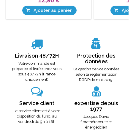
12,90 €
12
Ajouter au panier
Ajout


Livraison 48/72H
Protection des
données
Votre commande est
préparée et livrée chez vous
La gestion de vos données
sous 48/72h (France
selon la réglementation
uniquement)
RGDP de mai 2019.
Service client
expertise depuis
1977
Le service client est à votre
disposition du lundi au
Jacques David
vendredi de 9h à 18h
florathérapeute et
énergéticien