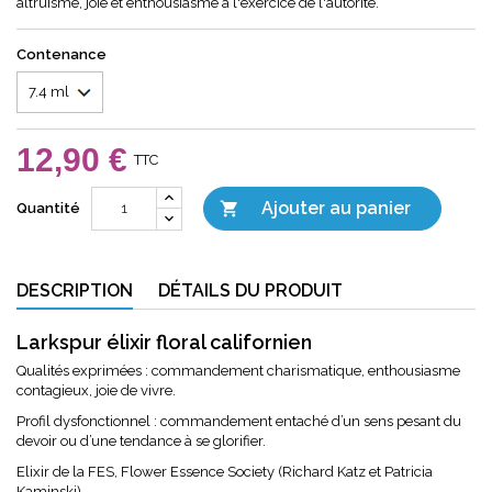
altruisme, joie et enthousiasme à l'exercice de l'autorité.
Contenance
12,90 €
TTC
Ajouter au panier

Quantité
DESCRIPTION
DÉTAILS DU PRODUIT
Larkspur élixir floral californien
Qualités exprimées : commandement charismatique, enthousiasme
contagieux, joie de vivre.
Profil dysfonctionnel : commandement entaché d’un sens pesant du
devoir ou d’une tendance à se glorifier.
Elixir de la FES, Flower Essence Society (Richard Katz et Patricia
Kaminski)