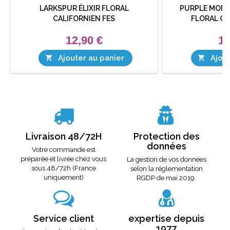
LARKSPUR ÉLIXIR FLORAL
PURPLE MONK
CALIFORNIEN FES
FLORAL CA
12,90 €
12
Ajouter au panier
Ajout


Livraison 48/72H
Protection des
données
Votre commande est
préparée et livrée chez vous
La gestion de vos données
sous 48/72h (France
selon la réglementation
uniquement)
RGDP de mai 2019.
Service client
expertise depuis
1977