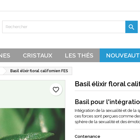
es listes d'envies
réer une liste d'envies
onnexion

Créer une nouvelle liste
s devez être connecté pour ajouter des produits à votre liste d'envie
 de la liste d'envies
NES
CRISTAUX
LES THÉS
NOUVEAUT
Annuler
Connexion
Annuler
Basil élixir floral californien FES
Créer une liste d'envies
Basil élixir floral ca
favorite_border
Basil pour l'intégratio
Intégration de la sexualité et de la 
ces forces sont perçues comme des p
sphère de la sexualité et des émoti
Contenance