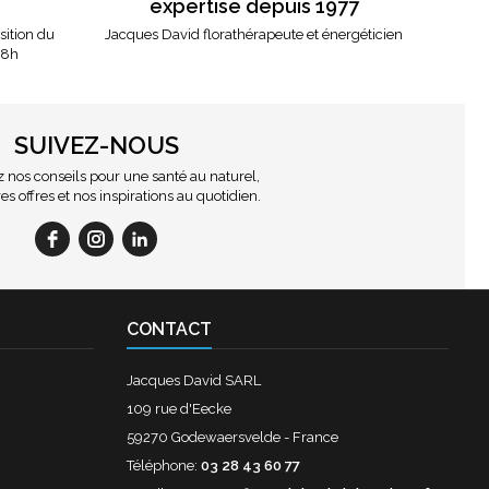
expertise depuis 1977
osition du
Jacques David florathérapeute et énergéticien
18h
SUIVEZ-NOUS
nos conseils pour une santé au naturel,
es offres et nos inspirations au quotidien.
CONTACT
Jacques David SARL
109 rue d'Eecke
59270 Godewaersvelde - France
Téléphone:
03 28 43 60 77