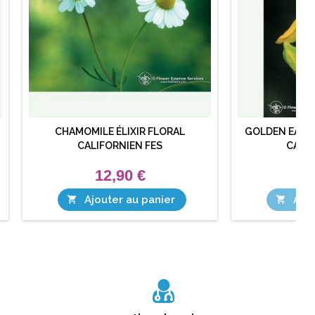
CHAMOMILE ÉLIXIR FLORAL
GOLDEN EAR D
CALIFORNIEN FES
CALIF
12,90 €
1
Ajouter au panier
Ajou

