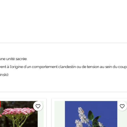
 une unité sacrée.
ouvent à l’origine d’un comportement clandestin ou de tension au sein du coup
inski)
favorite_border
favorite_border