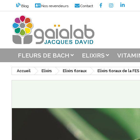
Blog
Nos revendeurs
Contact
M
C
C
add_circle_outline
Vou
Nom
FLEURS DE BACH
ELIXIRS
VITAMI
Accueil
Elixirs
Elixirs floraux
Elixirs floraux de la FES