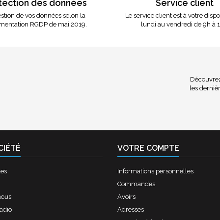
tection des données
Service client
stion de vos données selon la
Le service client est à votre disp
mentation RGDP de mai 2019.
lundi au vendredi de 9h à 
Découvrez 
les dernièr
CIÉTÉ
VOTRE COMPTE
les
Informations personnelles
Commandes
nous
Avoirs
radio
Adresses