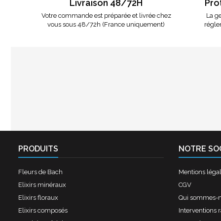
Livraison 48/72H
Pro
Votre commande est préparée et livrée chez
La ge
vous sous 48/72h (France uniquement)
régle
PRODUITS
NOTRE SO
Fleurs de Bach
Mentions léga
Elixirs minéraux
CGV
Elixirs floraux
Qui sommes-
Elixirs composés
Interventions 