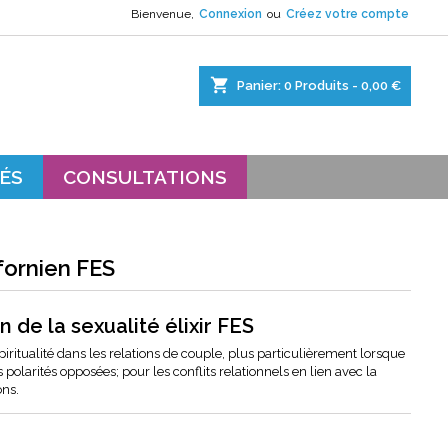
Bienvenue,
Connexion
ou
Créez votre compte
×
×
×
shopping_cart
Panier:
0
Produits - 0,00 €
s.
ÉS
CONSULTATIONS
lifornien FES
n de la sexualité élixir FES
spiritualité dans les relations de couple, plus particulièrement lorsque
olarités opposées; pour les conflits relationnels en lien avec la
ons.