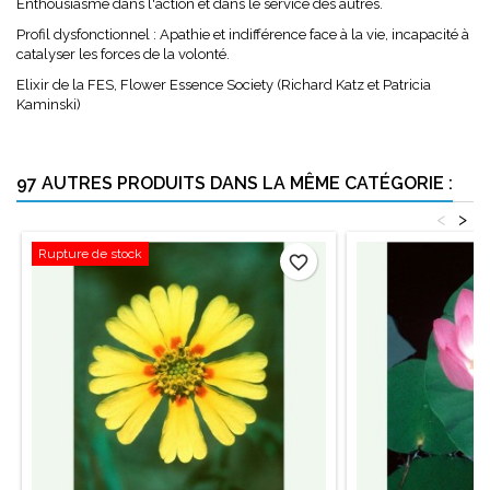
Enthousiasme dans l'action et dans le service des autres.
Profil dysfonctionnel : Apathie et indifférence face à la vie, incapacité à
catalyser les forces de la volonté.
Elixir de la FES, Flower Essence Society (Richard Katz et Patricia
Kaminski)
97 AUTRES PRODUITS DANS LA MÊME CATÉGORIE :
<
>
Rupture de stock
favorite_border