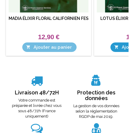
MADIA ÉLIXIR FLORAL CALIFORNIEN FES
LOTUS ÉLIXIR 
12,90 €
12
Ajouter au panier
Ajout


Livraison 48/72H
Protection des
données
Votre commande est
préparée et livrée chez vous
La gestion de vos données
sous 48/72h (France
selon la réglementation
uniquement)
RGDP de mai 2019.