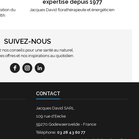
expertise depuis 1977
osition du
Jacques David florathérapeute et énergéticien
18h
SUIVEZ-NOUS
nos conseils pour une santé au naturel,
es offres et nos inspirations au quotidien.
CONTACT
Jacques David SARL
109 rue d'Eecke
59270 Godewaersvelde - France
Téléphone:
03 28 43 60 77