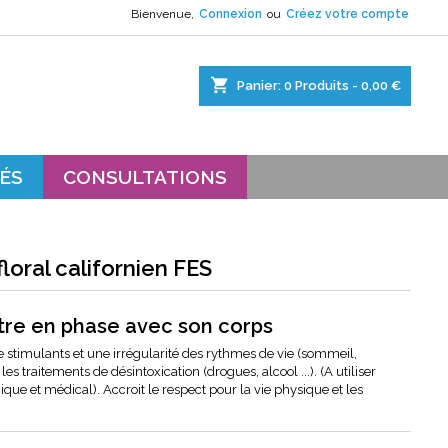
Bienvenue,
Connexion
ou
Créez votre compte
×
×
×
shopping_cart
Panier:
0
Produits - 0,00 €
s.
ÉS
CONSULTATIONS
floral californien FES
tre en phase avec son corps
de stimulants et une irrégularité des rythmes de vie (sommeil,
les traitements de désintoxication (drogues, alcool ...). (A utiliser
que et médical). Accroit le respect pour la vie physique et les