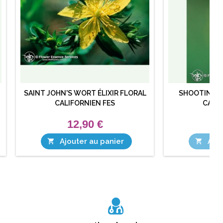
SAINT JOHN'S WORT ÉLIXIR FLORAL
SHOOTING ST
CALIFORNIEN FES
CALIF
12,90 €
1
Ajouter au panier
Ajou

