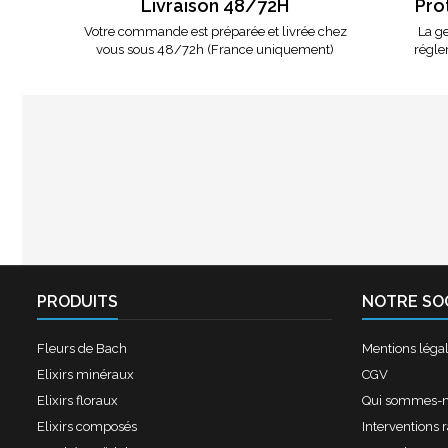
Livraison 48/72H
Pro
Votre commande est préparée et livrée chez
La ge
vous sous 48/72h (France uniquement)
régle
PRODUITS
NOTRE SO
Fleurs de Bach
Mentions léga
Elixirs minéraux
CGV
Elixirs floraux
Qui sommes-
Elixirs composés
Interventions 