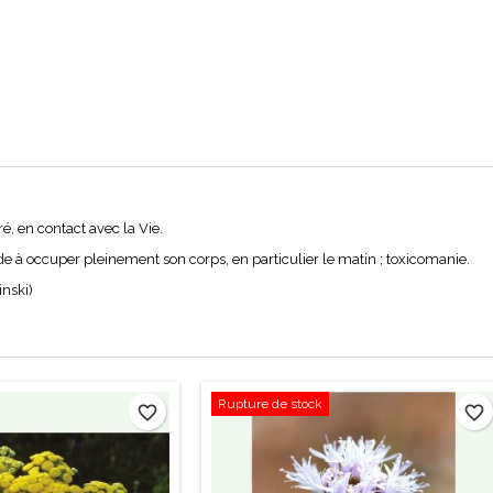
ré, en contact avec la Vie.
tude à occuper pleinement son corps, en particulier le matin ; toxicomanie.
inski)
Rupture de stock
favorite_border
favorite_border