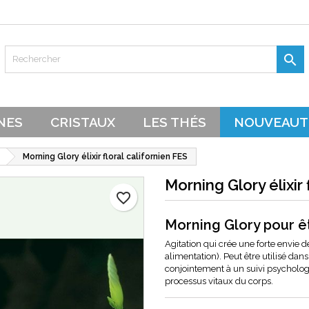
es listes d'envies
réer une liste d'envies
onnexion

Créer une nouvelle liste
s devez être connecté pour ajouter des produits à votre liste d'envie
 de la liste d'envies
NES
CRISTAUX
LES THÉS
NOUVEAUT
Annuler
Connexion
Annuler
Morning Glory élixir floral californien FES
Créer une liste d'envies
Morning Glory élixir 
favorite_border
Morning Glory pour ê
Agitation qui crée une forte envie 
alimentation). Peut être utilisé dans 
conjointement à un suivi psychologi
processus vitaux du corps.