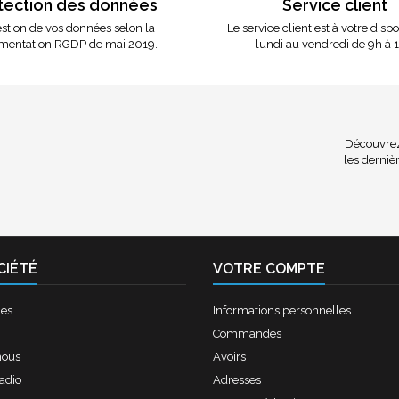
tection des données
Service client
stion de vos données selon la
Le service client est à votre disp
mentation RGDP de mai 2019.
lundi au vendredi de 9h à 
Découvrez 
les dernièr
CIÉTÉ
VOTRE COMPTE
les
Informations personnelles
Commandes
nous
Avoirs
radio
Adresses