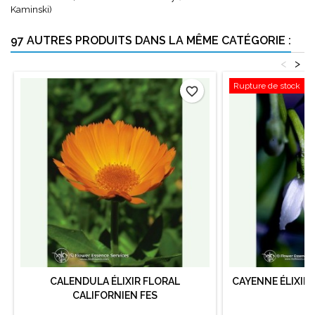
Kaminski)
97 AUTRES PRODUITS DANS LA MÊME CATÉGORIE :
<
>
Rupture de stock
favorite_border
CALENDULA ÉLIXIR FLORAL
CAYENNE ÉLIXIR
CALIFORNIEN FES