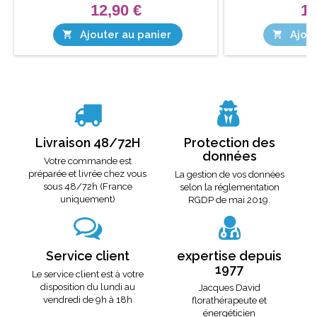
12,90 €
12
Ajouter au panier
Ajout


Livraison 48/72H
Protection des
données
Votre commande est
préparée et livrée chez vous
La gestion de vos données
sous 48/72h (France
selon la réglementation
uniquement)
RGDP de mai 2019.
Service client
expertise depuis
1977
Le service client est à votre
disposition du lundi au
Jacques David
vendredi de 9h à 18h
florathérapeute et
énergéticien