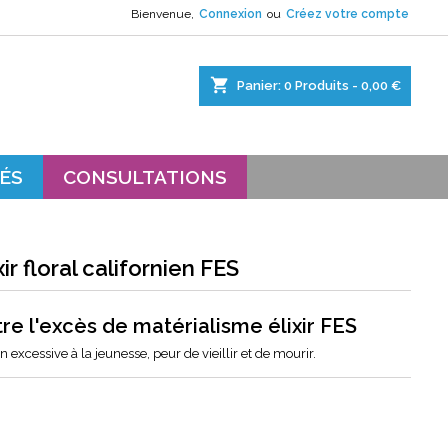
Bienvenue,
Connexion
ou
Créez votre compte
×
×
×
shopping_cart
Panier:
0
Produits - 0,00 €
s.
ÉS
CONSULTATIONS
 floral californien FES
 l'excès de matérialisme élixir FES
 excessive à la jeunesse, peur de vieillir et de mourir.