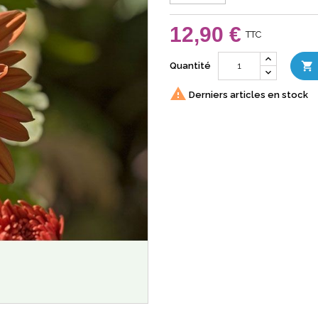
12,90 €
TTC

Quantité

Derniers articles en stock