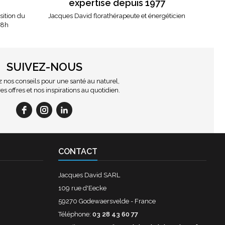
expertise depuis 1977
osition du
Jacques David florathérapeute et énergéticien
18h
SUIVEZ-NOUS
nos conseils pour une santé au naturel,
es offres et nos inspirations au quotidien.
CONTACT
Jacques David SARL
109 rue d'Eecke
59270 Godewaersvelde - France
Téléphone:
03 28 43 60 77