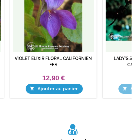
VIOLET ÉLIXIR FLORAL CALIFORNIEN
LADY'S SLIP
FES
CALIF
12,90 €
1
Ajouter au panier
Ajou

