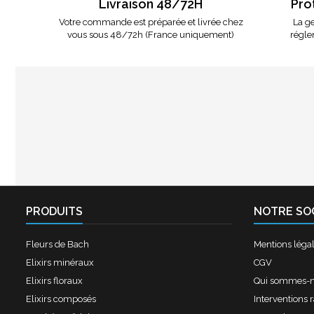
Livraison 48/72H
Pro
Votre commande est préparée et livrée chez
La ge
vous sous 48/72h (France uniquement)
régle
PRODUITS
NOTRE SO
Fleurs de Bach
Mentions léga
Elixirs minéraux
CGV
Elixirs floraux
Qui sommes-
Elixirs composés
Interventions 