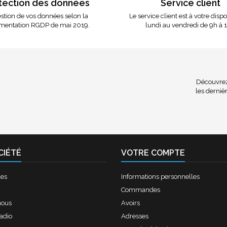
tection des données
Service client
stion de vos données selon la
Le service client est à votre disp
mentation RGDP de mai 2019.
lundi au vendredi de 9h à 
Découvrez 
les dernièr
CIÉTÉ
VOTRE COMPTE
les
Informations personnelles
Commandes
nous
Avoirs
radio
Adresses