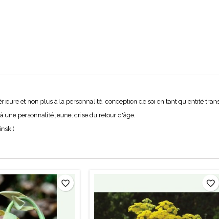
périeure et non plus à la personnalité. conception de soi en tant qu'entité tr
n à une personnalité jeune; crise du retour d'âge.
inski)
favorite_border
favorite_border