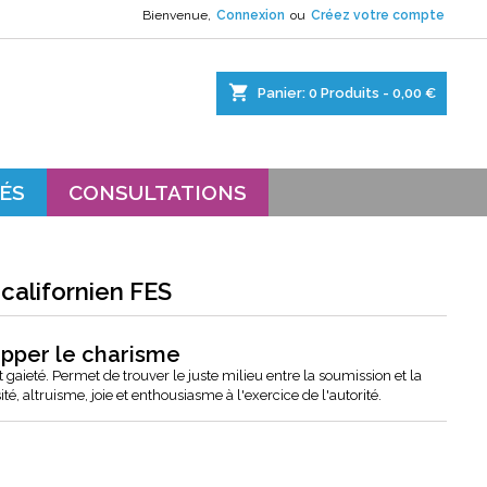
Bienvenue,
Connexion
ou
Créez votre compte
×
×
×
shopping_cart
Panier:
0
Produits - 0,00 €
s.
ÉS
CONSULTATIONS
l californien FES
pper le charisme
 gaieté. Permet de trouver le juste milieu entre la soumission et la
ité, altruisme, joie et enthousiasme à l'exercice de l'autorité.