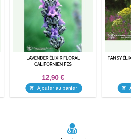
LAVENDER ÉLIXIR FLORAL
TANSY ÉLIXIR 
CALIFORNIEN FES
12,90 €
1
Ajouter au panier
Ajou

