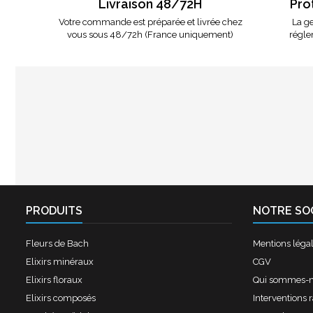
Livraison 48/72H
Pro
Votre commande est préparée et livrée chez
La ge
vous sous 48/72h (France uniquement)
régle
PRODUITS
NOTRE SO
Fleurs de Bach
Mentions léga
Elixirs minéraux
CGV
Elixirs floraux
Qui sommes-
Elixirs composés
Interventions 