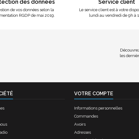
tection des données
Service client
stion de vos données selon la
Le service client est à votre disp
mentation RGDP de mai 2019.
lundi au vendredi de 9h à 
Découvrez 
les dernièr
CIÉTÉ
VOTRE COMPTE
les
Informations personnelles
Commandes
nous
Avoirs
radio
Adresses