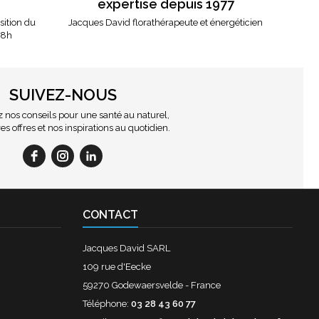
expertise depuis 1977
osition du
Jacques David florathérapeute et énergéticien
18h
SUIVEZ-NOUS
nos conseils pour une santé au naturel,
es offres et nos inspirations au quotidien.
CONTACT
Jacques David SARL
109 rue d'Eecke
59270 Godewaersvelde - France
Téléphone:
03 28 43 60 77