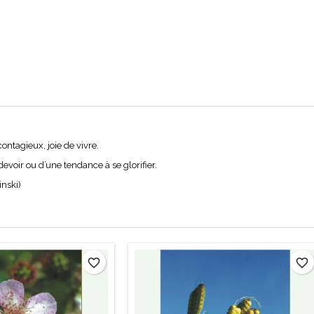
tagieux, joie de vivre.
voir ou d’une tendance à se glorifier.
inski)
favorite_border
favorite_border