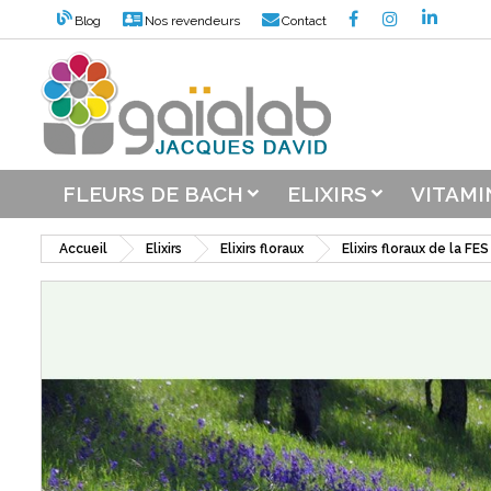
Blog
Nos revendeurs
Contact
M
C
C
add_circle_outline
Vou
Nom
FLEURS DE BACH
ELIXIRS
VITAMI
Accueil
Elixirs
Elixirs floraux
Elixirs floraux de la FES